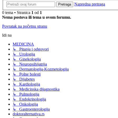
Napredna pretraga
Pretraga
0 tema • Stranica
1
od
1
Nema postova ili tema u ovom forumu.
Povratak na početnu stranu
Idi na
MEDICINA
↳ Pitanja i odgovori
↳ Urologija
↳ Ginekologija
↳ Neuropsihijatrija
↳ Dermatologija-Kozmetologija
↳ Polne bolesti
↳ Dijabetes
↳ Kardiologija
↳ Medicinska dijagnostika
↳ Pulmologija
↳ Endokrinologija
↳ Onkologija
↳ Gastroenterologija
doktoralternativa.rs