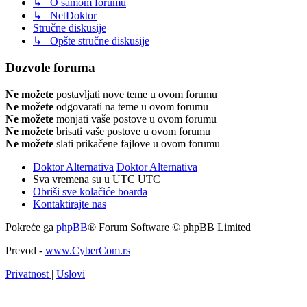
↳ O samom forumu
↳ NetDoktor
Stručne diskusije
↳ Opšte stručne diskusije
Dozvole foruma
Ne možete
postavljati nove teme u ovom forumu
Ne možete
odgovarati na teme u ovom forumu
Ne možete
monjati vaše postove u ovom forumu
Ne možete
brisati vaše postove u ovom forumu
Ne možete
slati prikačene fajlove u ovom forumu
Doktor Alternativa
Doktor Alternativa
Sva vremena su u UTC UTC
Obriši sve kolačiće boarda
Kontaktirajte nas
Pokreće ga
phpBB
® Forum Software © phpBB Limited
Prevod -
www.CyberCom.rs
Privatnost
|
Uslovi