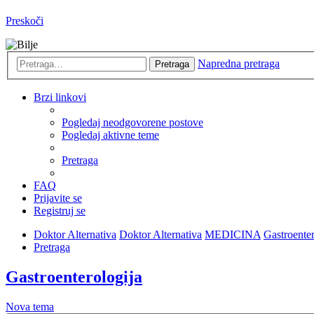
Preskoči
Napredna pretraga
Pretraga
Brzi linkovi
Pogledaj neodgovorene postove
Pogledaj aktivne teme
Pretraga
FAQ
Prijavite se
Registruj se
Doktor Alternativa
Doktor Alternativa
MEDICINA
Gastroenter
Pretraga
Gastroenterologija
Nova tema