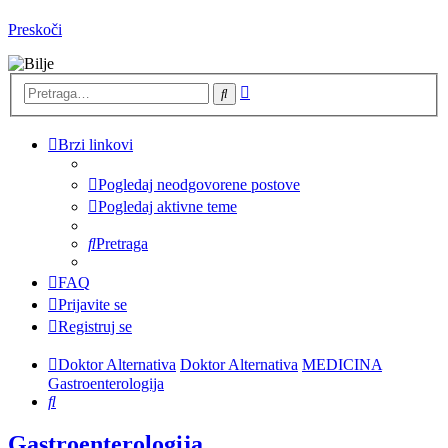
Preskoči
Napredna
Pretraga
pretraga
Brzi linkovi
Pogledaj neodgovorene postove
Pogledaj aktivne teme
Pretraga
FAQ
Prijavite se
Registruj se
Doktor Alternativa
Doktor Alternativa
MEDICINA
Gastroenterologija
Pretraga
Gastroenterologija