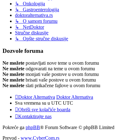
↳ Onkologija
↳ Gastroenterologija
doktoralternativa.rs
↳ O samom forumu
↳ NetDoktor
Stručne diskusije
↳ Opšte stručne diskusije
Dozvole foruma
Ne možete
postavljati nove teme u ovom forumu
Ne možete
odgovarati na teme u ovom forumu
Ne možete
monjati vaše postove u ovom forumu
Ne možete
brisati vaše postove u ovom forumu
Ne možete
slati prikačene fajlove u ovom forumu
Doktor Alternativa
Doktor Alternativa
Sva vremena su u UTC UTC
Obriši sve kolačiće boarda
Kontaktirajte nas
Pokreće ga
phpBB
® Forum Software © phpBB Limited
Prevod -
www.CyberCom.rs