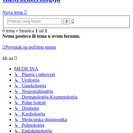
Nova tema
Napredna
Pretraga
pretraga
0 tema • Stranica
1
od
1
Nema postova ili tema u ovom forumu.
Povratak na početnu stranu
Idi na
MEDICINA
↳ Pitanja i odgovori
↳ Urologija
↳ Ginekologija
↳ Neuropsihijatrija
↳ Dermatologija-Kozmetologija
↳ Polne bolesti
↳ Dijabetes
↳ Kardiologija
↳ Medicinska dijagnostika
↳ Pulmologija
↳ Endokrinologija