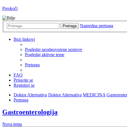
Preskoči
Napredna pretraga
Pretraga
Brzi linkovi
Pogledaj neodgovorene postove
Pogledaj aktivne teme
Pretraga
FAQ
Prijavite se
Registruj se
Doktor Alternativa
Doktor Alternativa
MEDICINA
Gastroenter
Pretraga
Gastroenterologija
Nova tema