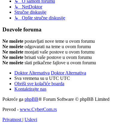
↳ O samom forumu
↳ NetDoktor
Stručne diskusije
↳ Opšte stručne diskusije
Dozvole foruma
Ne možete
postavljati nove teme u ovom forumu
Ne možete
odgovarati na teme u ovom forumu
Ne možete
monjati vaše postove u ovom forumu
Ne možete
brisati vaše postove u ovom forumu
Ne možete
slati prikačene fajlove u ovom forumu
Doktor Alternativa
Doktor Alternativa
Sva vremena su u UTC UTC
Obriši sve kolačiće boarda
Kontaktirajte nas
Pokreće ga
phpBB
® Forum Software © phpBB Limited
Prevod -
www.CyberCom.rs
Privatnost
|
Uslovi