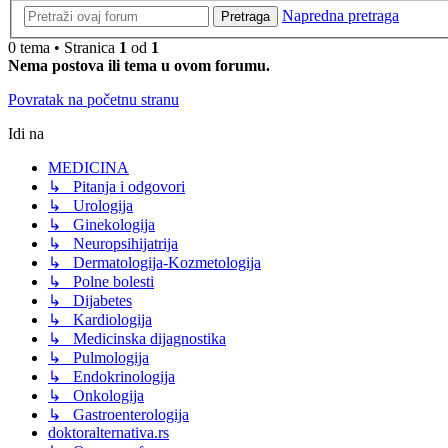
Napredna pretraga
Pretraga
0 tema • Stranica
1
od
1
Nema postova ili tema u ovom forumu.
Povratak na početnu stranu
Idi na
MEDICINA
↳ Pitanja i odgovori
↳ Urologija
↳ Ginekologija
↳ Neuropsihijatrija
↳ Dermatologija-Kozmetologija
↳ Polne bolesti
↳ Dijabetes
↳ Kardiologija
↳ Medicinska dijagnostika
↳ Pulmologija
↳ Endokrinologija
↳ Onkologija
↳ Gastroenterologija
doktoralternativa.rs