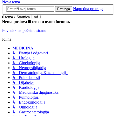
Nova tema
Napredna pretraga
Pretraga
0 tema • Stranica
1
od
1
Nema postova ili tema u ovom forumu.
Povratak na početnu stranu
Idi na
MEDICINA
↳ Pitanja i odgovori
↳ Urologija
↳ Ginekologija
↳ Neuropsihijatrija
↳ Dermatologija-Kozmetologija
↳ Polne bolesti
↳ Dijabetes
↳ Kardiologija
↳ Medicinska dijagnostika
↳ Pulmologija
↳ Endokrinologija
↳ Onkologija
↳ Gastroenterologija