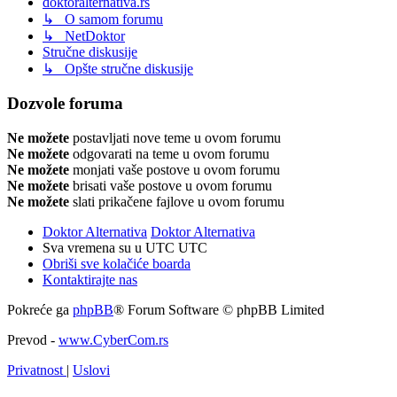
doktoralternativa.rs
↳ O samom forumu
↳ NetDoktor
Stručne diskusije
↳ Opšte stručne diskusije
Dozvole foruma
Ne možete
postavljati nove teme u ovom forumu
Ne možete
odgovarati na teme u ovom forumu
Ne možete
monjati vaše postove u ovom forumu
Ne možete
brisati vaše postove u ovom forumu
Ne možete
slati prikačene fajlove u ovom forumu
Doktor Alternativa
Doktor Alternativa
Sva vremena su u UTC UTC
Obriši sve kolačiće boarda
Kontaktirajte nas
Pokreće ga
phpBB
® Forum Software © phpBB Limited
Prevod -
www.CyberCom.rs
Privatnost
|
Uslovi