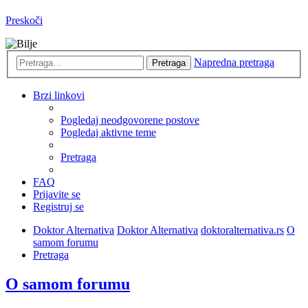
Preskoči
Napredna pretraga
Pretraga
Brzi linkovi
Pogledaj neodgovorene postove
Pogledaj aktivne teme
Pretraga
FAQ
Prijavite se
Registruj se
Doktor Alternativa
Doktor Alternativa
doktoralternativa.rs
O
samom forumu
Pretraga
O samom forumu