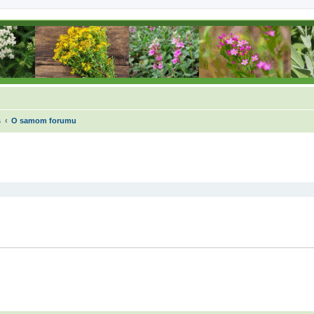
s
O samom forumu
dna pretraga