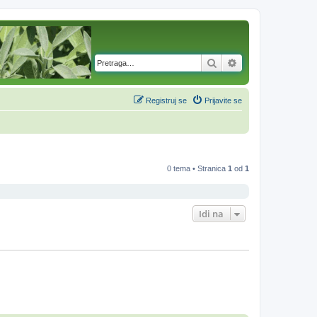
Pretraga
Napredna pretra
Registruj se
Prijavite se
0 tema • Stranica
1
od
1
Idi na