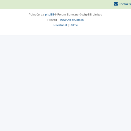
Kontakti
Pokreće ga
phpBB
® Forum Software © phpBB Limited
Prevod -
www.CyberCom.rs
Privatnost
|
Uslovi