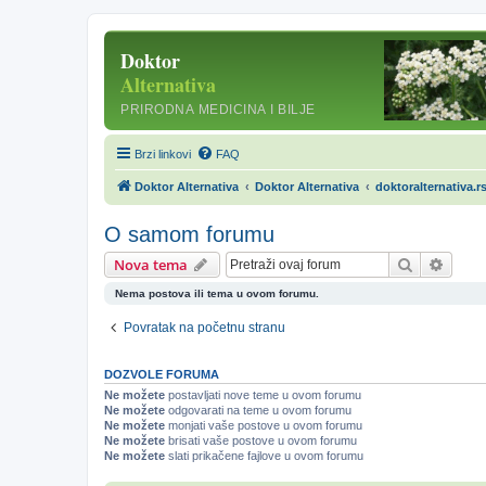
Brzi linkovi
FAQ
Doktor Alternativa
Doktor Alternativa
doktoralternativa.r
O samom forumu
Pretraga
Napre
Nova tema
Nema postova ili tema u ovom forumu.
Povratak na početnu stranu
DOZVOLE FORUMA
Ne možete
postavljati nove teme u ovom forumu
Ne možete
odgovarati na teme u ovom forumu
Ne možete
monjati vaše postove u ovom forumu
Ne možete
brisati vaše postove u ovom forumu
Ne možete
slati prikačene fajlove u ovom forumu