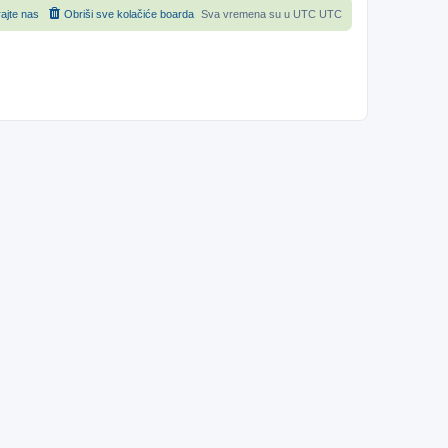
rajte nas
Obriši sve kolačiće boarda
Sva vremena su u UTC UTC