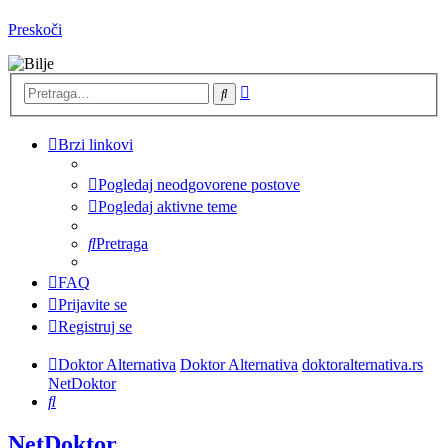
Preskoči
Napredna
Pretraga
pretraga
Brzi linkovi
Pogledaj neodgovorene postove
Pogledaj aktivne teme
Pretraga
FAQ
Prijavite se
Registruj se
Doktor Alternativa
Doktor Alternativa
doktoralternativa.rs
NetDoktor
Pretraga
NetDoktor