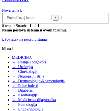
Nova tema
Napredna
Pretraga
pretraga
0 tema • Stranica
1
od
1
Nema postova ili tema u ovom forumu.
Povratak na početnu stranu
Idi na
MEDICINA
↳ Pitanja i odgovori
↳ Urologija
↳ Ginekologija
↳ Neuropsihijatrija
↳ Dermatologija-Kozmetologija
↳ Polne bolesti
↳ Dijabetes
↳ Kardiologija
↳ Medicinska dijagnostika
↳ Pulmologija
↳ Endokrinologija