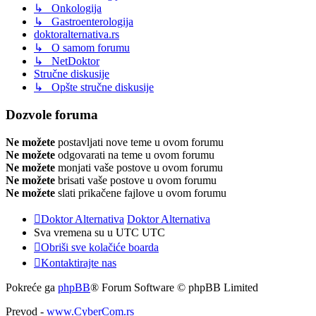
↳ Onkologija
↳ Gastroenterologija
doktoralternativa.rs
↳ O samom forumu
↳ NetDoktor
Stručne diskusije
↳ Opšte stručne diskusije
Dozvole foruma
Ne možete
postavljati nove teme u ovom forumu
Ne možete
odgovarati na teme u ovom forumu
Ne možete
monjati vaše postove u ovom forumu
Ne možete
brisati vaše postove u ovom forumu
Ne možete
slati prikačene fajlove u ovom forumu
Doktor Alternativa
Doktor Alternativa
Sva vremena su u UTC UTC
Obriši sve kolačiće boarda
Kontaktirajte nas
Pokreće ga
phpBB
® Forum Software © phpBB Limited
Prevod -
www.CyberCom.rs