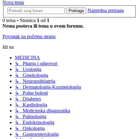
Nova tema
Napredna pretraga
Pretraga
0 tema • Stranica
1
od
1
Nema postova ili tema u ovom forumu.
Povratak na početnu stranu
Idi na
MEDICINA
↳ Pitanja i odgovori
↳ Urologija
↳ Ginekologija
↳ Neuropsihijatrija
↳ Dermatologija-Kozmetologija
↳ Polne bolesti
↳ Dijabetes
↳ Kardiologija
↳ Medicinska dijagnostika
↳ Pulmologija
↳ Endokrinologija
↳ Onkologija
↳ Gastroenterologija