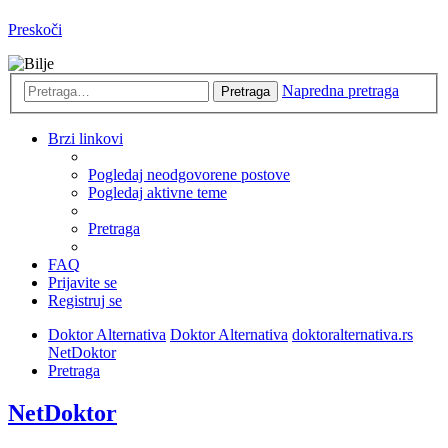
Preskoči
Napredna pretraga
Pretraga
Brzi linkovi
Pogledaj neodgovorene postove
Pogledaj aktivne teme
Pretraga
FAQ
Prijavite se
Registruj se
Doktor Alternativa
Doktor Alternativa
doktoralternativa.rs
NetDoktor
Pretraga
NetDoktor