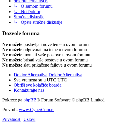
doktoralternativa.rs
↳ O samom forumu
↳ NetDoktor
Stručne diskusije
↳ Opšte stručne diskusije
Dozvole foruma
Ne možete
postavljati nove teme u ovom forumu
Ne možete
odgovarati na teme u ovom forumu
Ne možete
monjati vaše postove u ovom forumu
Ne možete
brisati vaše postove u ovom forumu
Ne možete
slati prikačene fajlove u ovom forumu
Doktor Alternativa
Doktor Alternativa
Sva vremena su u UTC UTC
Obriši sve kolačiće boarda
Kontaktirajte nas
Pokreće ga
phpBB
® Forum Software © phpBB Limited
Prevod -
www.CyberCom.rs
Privatnost
|
Uslovi