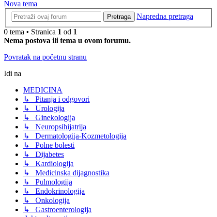
Nova tema
Napredna pretraga
Pretraga
0 tema • Stranica
1
od
1
Nema postova ili tema u ovom forumu.
Povratak na početnu stranu
Idi na
MEDICINA
↳ Pitanja i odgovori
↳ Urologija
↳ Ginekologija
↳ Neuropsihijatrija
↳ Dermatologija-Kozmetologija
↳ Polne bolesti
↳ Dijabetes
↳ Kardiologija
↳ Medicinska dijagnostika
↳ Pulmologija
↳ Endokrinologija
↳ Onkologija
↳ Gastroenterologija