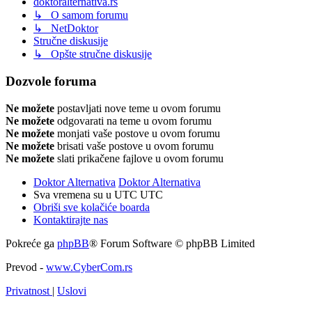
doktoralternativa.rs
↳ O samom forumu
↳ NetDoktor
Stručne diskusije
↳ Opšte stručne diskusije
Dozvole foruma
Ne možete
postavljati nove teme u ovom forumu
Ne možete
odgovarati na teme u ovom forumu
Ne možete
monjati vaše postove u ovom forumu
Ne možete
brisati vaše postove u ovom forumu
Ne možete
slati prikačene fajlove u ovom forumu
Doktor Alternativa
Doktor Alternativa
Sva vremena su u UTC UTC
Obriši sve kolačiće boarda
Kontaktirajte nas
Pokreće ga
phpBB
® Forum Software © phpBB Limited
Prevod -
www.CyberCom.rs
Privatnost
|
Uslovi