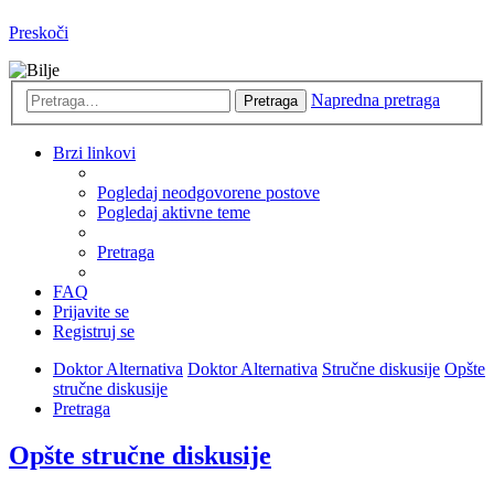
Preskoči
Napredna pretraga
Pretraga
Brzi linkovi
Pogledaj neodgovorene postove
Pogledaj aktivne teme
Pretraga
FAQ
Prijavite se
Registruj se
Doktor Alternativa
Doktor Alternativa
Stručne diskusije
Opšte
stručne diskusije
Pretraga
Opšte stručne diskusije