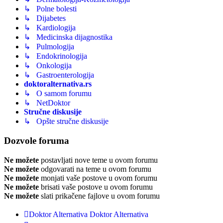
↳ Polne bolesti
↳ Dijabetes
↳ Kardiologija
↳ Medicinska dijagnostika
↳ Pulmologija
↳ Endokrinologija
↳ Onkologija
↳ Gastroenterologija
doktoralternativa.rs
↳ O samom forumu
↳ NetDoktor
Stručne diskusije
↳ Opšte stručne diskusije
Dozvole foruma
Ne možete
postavljati nove teme u ovom forumu
Ne možete
odgovarati na teme u ovom forumu
Ne možete
monjati vaše postove u ovom forumu
Ne možete
brisati vaše postove u ovom forumu
Ne možete
slati prikačene fajlove u ovom forumu
Doktor Alternativa
Doktor Alternativa