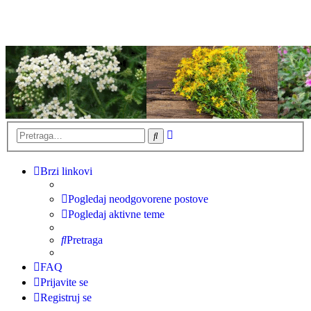
Napredna
Pretraga
pretraga
Brzi linkovi
Pogledaj neodgovorene postove
Pogledaj aktivne teme
Pretraga
FAQ
Prijavite se
Registruj se