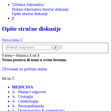
Doktor Alternativa
Doktor Alternativa
Stručne diskusije
Opšte stručne diskusije
Pretraga
Opšte stručne diskusije
Nova tema
Napredna
Pretraga
pretraga
0 tema • Stranica
1
od
1
Nema postova ili tema u ovom forumu.
Povratak na početnu stranu
Idi na
MEDICINA
↳ Pitanja i odgovori
↳ Urologija
↳ Ginekologija
↳ Neuropsihijatrija
↳ Dermatologija-Kozmetologija