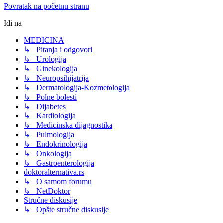
Povratak na početnu stranu
Idi na
MEDICINA
↳ Pitanja i odgovori
↳ Urologija
↳ Ginekologija
↳ Neuropsihijatrija
↳ Dermatologija-Kozmetologija
↳ Polne bolesti
↳ Dijabetes
↳ Kardiologija
↳ Medicinska dijagnostika
↳ Pulmologija
↳ Endokrinologija
↳ Onkologija
↳ Gastroenterologija
doktoralternativa.rs
↳ O samom forumu
↳ NetDoktor
Stručne diskusije
↳ Opšte stručne diskusije