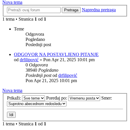
Nova tema
Napredna pretraga
Pretraga
1 tema • Stranica
1
od
1
Teme
Odgovora
Pogledano
Poslednji post
ODGOVOR NA POSTAVLJENO PITANJE
od
drfilipović
»
Pon Apr 21, 2025 10:01 pm
0
Odgovora
38940
Pogledano
Poslednji post
od
drfilipović
Pon Apr 21, 2025 10:01 pm
Nova tema
Prikaži:
Poređaj po:
Smer:
1 tema • Stranica
1
od
1