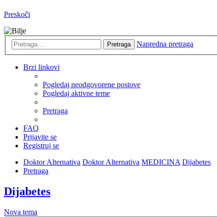
Preskoči
Napredna pretraga
Pretraga
Brzi linkovi
Pogledaj neodgovorene postove
Pogledaj aktivne teme
Pretraga
FAQ
Prijavite se
Registruj se
Doktor Alternativa
Doktor Alternativa
MEDICINA
Dijabetes
Pretraga
Dijabetes
Nova tema