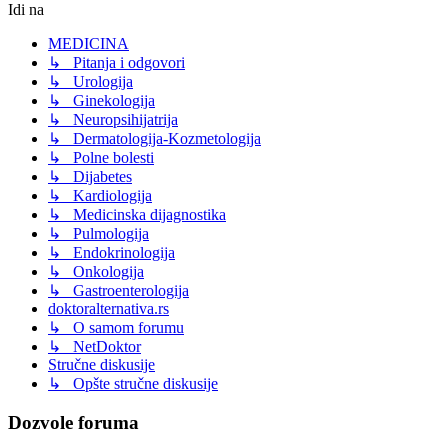
Idi na
MEDICINA
↳ Pitanja i odgovori
↳ Urologija
↳ Ginekologija
↳ Neuropsihijatrija
↳ Dermatologija-Kozmetologija
↳ Polne bolesti
↳ Dijabetes
↳ Kardiologija
↳ Medicinska dijagnostika
↳ Pulmologija
↳ Endokrinologija
↳ Onkologija
↳ Gastroenterologija
doktoralternativa.rs
↳ O samom forumu
↳ NetDoktor
Stručne diskusije
↳ Opšte stručne diskusije
Dozvole foruma