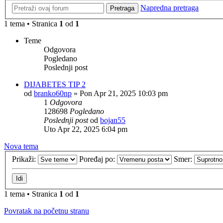
Napredna pretraga
Pretraga
1 tema • Stranica
1
od
1
Teme
Odgovora
Pogledano
Poslednji post
DIJABETES TIP 2
od
branko60np
»
Pon Apr 21, 2025 10:03 pm
1
Odgovora
128698
Pogledano
Poslednji post
od
bojan55
Uto Apr 22, 2025 6:04 pm
Nova tema
Prikaži:
Poređaj po:
Smer:
1 tema • Stranica
1
od
1
Povratak na početnu stranu