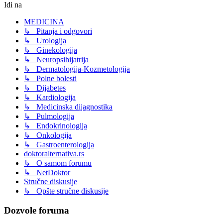
Idi na
MEDICINA
↳ Pitanja i odgovori
↳ Urologija
↳ Ginekologija
↳ Neuropsihijatrija
↳ Dermatologija-Kozmetologija
↳ Polne bolesti
↳ Dijabetes
↳ Kardiologija
↳ Medicinska dijagnostika
↳ Pulmologija
↳ Endokrinologija
↳ Onkologija
↳ Gastroenterologija
doktoralternativa.rs
↳ O samom forumu
↳ NetDoktor
Stručne diskusije
↳ Opšte stručne diskusije
Dozvole foruma