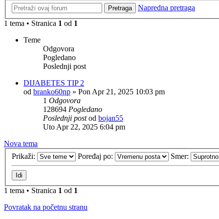
Napredna pretraga
Pretraga
1 tema • Stranica
1
od
1
Teme
Odgovora
Pogledano
Poslednji post
DIJABETES TIP 2
od
branko60np
»
Pon Apr 21, 2025 10:03 pm
1
Odgovora
128694
Pogledano
Poslednji post
od
bojan55
Uto Apr 22, 2025 6:04 pm
Nova tema
Prikaži:
Poređaj po:
Smer:
1 tema • Stranica
1
od
1
Povratak na početnu stranu