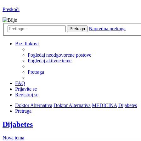
Preskoči
Napredna pretraga
Pretraga
Brzi linkovi
Pogledaj neodgovorene postove
Pogledaj aktivne teme
Pretraga
FAQ
Prijavite se
Registruj se
Doktor Alternativa
Doktor Alternativa
MEDICINA
Dijabetes
Pretraga
Dijabetes
Nova tema