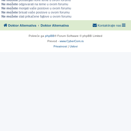
Ne možete
postavljati nove teme u ovom forumu
Ne možete
odgovarati na teme u ovom forumu
Ne možete
monjati vaše postove u ovom forumu
Ne možete
brisati vaše postove u ovom forumu
Ne možete
slati prikačene fajlove u ovom forumu
Doktor Alternativa
Doktor Alternativa
Kontaktirajte nas
Pokreće ga
phpBB
® Forum Software © phpBB Limited
Prevod -
www.CyberCom.rs
Privatnost
|
Uslovi