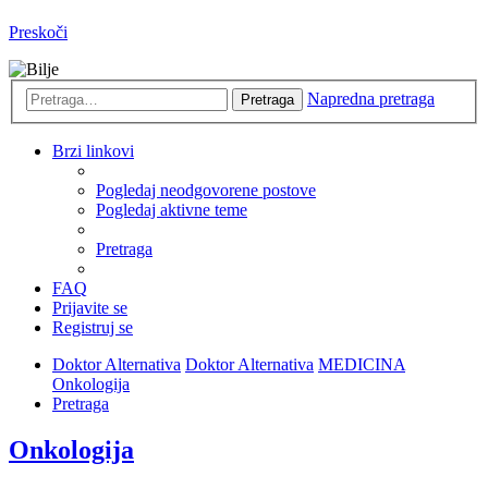
Preskoči
Napredna pretraga
Pretraga
Brzi linkovi
Pogledaj neodgovorene postove
Pogledaj aktivne teme
Pretraga
FAQ
Prijavite se
Registruj se
Doktor Alternativa
Doktor Alternativa
MEDICINA
Onkologija
Pretraga
Onkologija