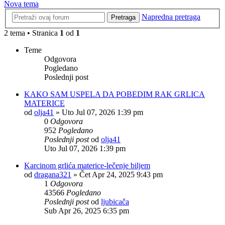
Nova tema
Napredna pretraga
Pretraga
2 tema • Stranica
1
od
1
Teme
Odgovora
Pogledano
Poslednji post
KAKO SAM USPELA DA POBEDIM RAK GRLICA
MATERICE
od
olja41
»
Uto Jul 07, 2026 1:39 pm
0
Odgovora
952
Pogledano
Poslednji post
od
olja41
Uto Jul 07, 2026 1:39 pm
Karcinom grlića materice-lečenje biljem
od
dragana321
»
Čet Apr 24, 2025 9:43 pm
1
Odgovora
43566
Pogledano
Poslednji post
od
ljubicača
Sub Apr 26, 2025 6:35 pm