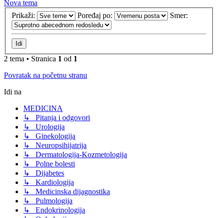
Nova tema
Prikaži:
Poređaj po:
Smer:
2 tema • Stranica
1
od
1
Povratak na početnu stranu
Idi na
MEDICINA
↳ Pitanja i odgovori
↳ Urologija
↳ Ginekologija
↳ Neuropsihijatrija
↳ Dermatologija-Kozmetologija
↳ Polne bolesti
↳ Dijabetes
↳ Kardiologija
↳ Medicinska dijagnostika
↳ Pulmologija
↳ Endokrinologija