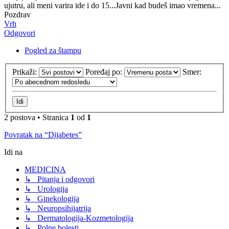
ujutru, ali meni varira ide i do 15...Javni kad budeš imao vremena...
Pozdrav
Vrh
Odgovori
Pogled za štampu
Prikaži:
Poređaj po:
Smer:
2 postova • Stranica
1
od
1
Povratak na “Dijabetes”
Idi na
MEDICINA
↳ Pitanja i odgovori
↳ Urologija
↳ Ginekologija
↳ Neuropsihijatrija
↳ Dermatologija-Kozmetologija
↳ Polne bolesti