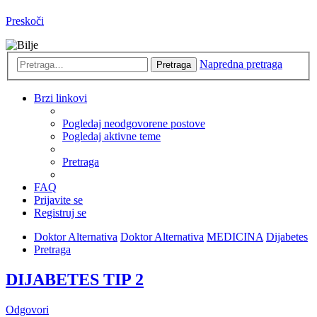
Preskoči
Napredna pretraga
Pretraga
Brzi linkovi
Pogledaj neodgovorene postove
Pogledaj aktivne teme
Pretraga
FAQ
Prijavite se
Registruj se
Doktor Alternativa
Doktor Alternativa
MEDICINA
Dijabetes
Pretraga
DIJABETES TIP 2
Odgovori