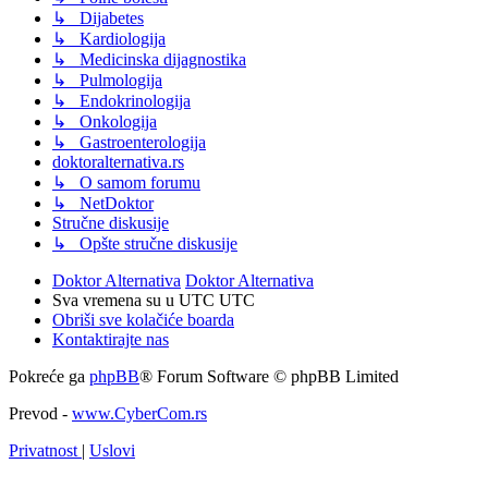
↳ Dijabetes
↳ Kardiologija
↳ Medicinska dijagnostika
↳ Pulmologija
↳ Endokrinologija
↳ Onkologija
↳ Gastroenterologija
doktoralternativa.rs
↳ O samom forumu
↳ NetDoktor
Stručne diskusije
↳ Opšte stručne diskusije
Doktor Alternativa
Doktor Alternativa
Sva vremena su u UTC UTC
Obriši sve kolačiće boarda
Kontaktirajte nas
Pokreće ga
phpBB
® Forum Software © phpBB Limited
Prevod -
www.CyberCom.rs
Privatnost
|
Uslovi