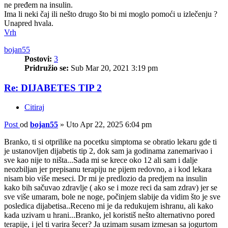
ne pređem na insulin.
Ima li neki čaj ili nešto drugo što bi mi moglo pomoći u izlečenju ?
Unapred hvala.
Vrh
bojan55
Postovi:
3
Pridružio se:
Sub Mar 20, 2021 3:19 pm
Re: DIJABETES TIP 2
Citiraj
Post
od
bojan55
»
Uto Apr 22, 2025 6:04 pm
Branko, ti si otprilike na pocetku simptoma se obratio lekaru gde ti
je ustanovljen dijabetis tip 2, dok sam ja godinama zanemarivao i
sve kao nije to ništa...Sada mi se krece oko 12 ali sam i dalje
neozbiljan jer prepisanu terapiju ne pijem redovno, a i kod lekara
nisam bio više meseci. Dr mi je predlozio da predjem na insulin
kako bih sačuvao zdravlje ( ako se i moze reci da sam zdrav) jer se
sve više umaram, bole ne noge, počinjem slabije da vidim što je sve
posledica dijabetisa..Receno mi je da redukujem ishranu, ali kako
kada uzivam u hrani...Branko, jel koristiš nešto alternativno pored
terapije, i jel ti varira šecer? Ja uzimam susam izmesan sa jogurtom