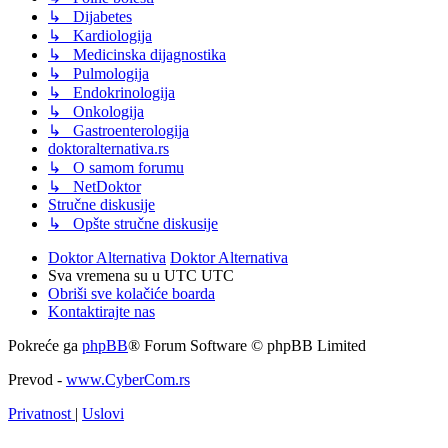
↳ Dijabetes
↳ Kardiologija
↳ Medicinska dijagnostika
↳ Pulmologija
↳ Endokrinologija
↳ Onkologija
↳ Gastroenterologija
doktoralternativa.rs
↳ O samom forumu
↳ NetDoktor
Stručne diskusije
↳ Opšte stručne diskusije
Doktor Alternativa
Doktor Alternativa
Sva vremena su u UTC UTC
Obriši sve kolačiće boarda
Kontaktirajte nas
Pokreće ga
phpBB
® Forum Software © phpBB Limited
Prevod -
www.CyberCom.rs
Privatnost
|
Uslovi