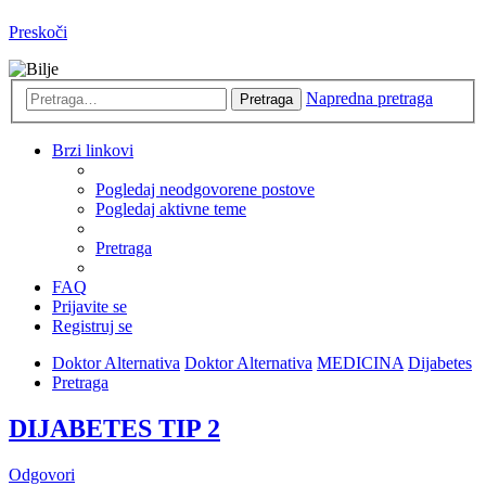
Preskoči
Napredna pretraga
Pretraga
Brzi linkovi
Pogledaj neodgovorene postove
Pogledaj aktivne teme
Pretraga
FAQ
Prijavite se
Registruj se
Doktor Alternativa
Doktor Alternativa
MEDICINA
Dijabetes
Pretraga
DIJABETES TIP 2
Odgovori