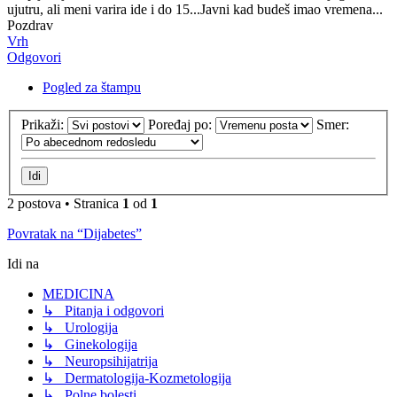
ujutru, ali meni varira ide i do 15...Javni kad budeš imao vremena...
Pozdrav
Vrh
Odgovori
Pogled za štampu
Prikaži:
Poređaj po:
Smer:
2 postova • Stranica
1
od
1
Povratak na “Dijabetes”
Idi na
MEDICINA
↳ Pitanja i odgovori
↳ Urologija
↳ Ginekologija
↳ Neuropsihijatrija
↳ Dermatologija-Kozmetologija
↳ Polne bolesti