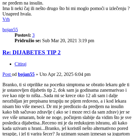
ne pređem na insulin.
Ima li neki čaj ili nešto drugo što bi mi moglo pomoći u izlečenju ?
Unapred hvala.
Vrh
bojan55
Postovi:
3
Pridružio se:
Sub Mar 20, 2021 3:19 pm
Re: DIJABETES TIP 2
Citiraj
Post
od
bojan55
»
Uto Apr 22, 2025 6:04 pm
Branko, ti si otprilike na pocetku simptoma se obratio lekaru gde ti
je ustanovljen dijabetis tip 2, dok sam ja godinama zanemarivao i
sve kao nije to ništa...Sada mi se krece oko 12 ali sam i dalje
neozbiljan jer prepisanu terapiju ne pijem redovno, a i kod lekara
nisam bio više meseci. Dr mi je predlozio da predjem na insulin
kako bih sačuvao zdravlje ( ako se i moze reci da sam zdrav) jer se
sve više umaram, bole ne noge, počinjem slabije da vidim što je sve
posledica dijabetisa..Receno mi je da redukujem ishranu, ali kako
kada uzivam u hrani...Branko, jel koristiš nešto alternativno pored
terapije, i jel ti varira šecer? Ja uzimam susam izmesan sa jogurtom