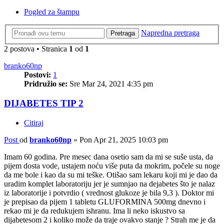
Pogled za štampu
Napredna pretraga
Pretraga
2 postova • Stranica
1
od
1
branko60np
Postovi:
1
Pridružio se:
Sre Mar 24, 2021 4:35 pm
DIJABETES TIP 2
Citiraj
Post
od
branko60np
»
Pon Apr 21, 2025 10:03 pm
Imam 60 godina. Pre mesec dana osetio sam da mi se suše usta, da
pijem dosta vode, ustajem noću više puta da mokrim, počele su noge
da me bole i kao da su mi teške. Otišao sam lekaru koji mi je dao da
uradim komplet laboratoriju jer je sumnjao na dejabetes što je nalaz
iz laboratorije i potvrdio ( vrednost glukoze je bila 9,3 ). Doktor mi
je prepisao da pijem 1 tabletu GLUFORMINA 500mg dnevno i
rekao mi je da redukujem ishranu. Ima li neko iskustvo sa
dijabetesom 2 i koliko može da traje ovakvo stanje ? Strah me je da